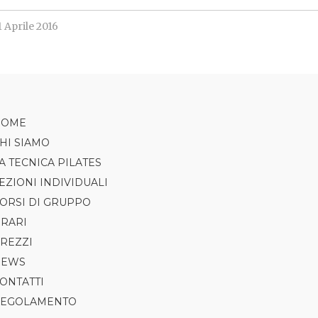
1 Aprile 2016
HOME
HI SIAMO
A TECNICA PILATES
EZIONI INDIVIDUALI
ORSI DI GRUPPO
RARI
PILATES
REZZI
AXIS
NEWS
TRX
ONTATTI
CLASS5
EGOLAMENTO
GAP