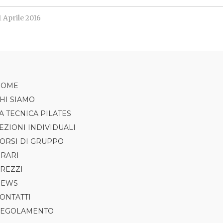
1 Aprile 2016
HOME
HI SIAMO
A TECNICA PILATES
EZIONI INDIVIDUALI
ORSI DI GRUPPO
RARI
PILATES
REZZI
AXIS
NEWS
TRX
ONTATTI
CLASS5
EGOLAMENTO
GAP