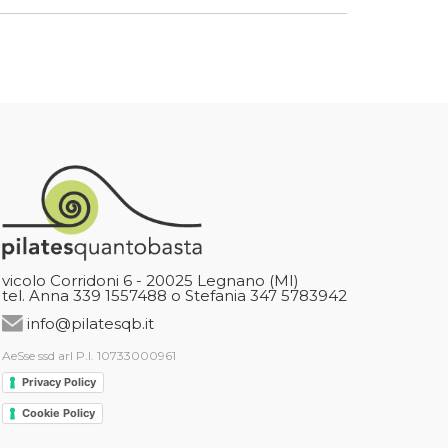
vicolo Corridoni 6 - 20025 Legnano (MI)
tel. Anna 339 1557488 o Stefania 347 5783942
info@pilatesqb.it
AeSse ssd arl P.I. 10733000961
Privacy Policy
Cookie Policy