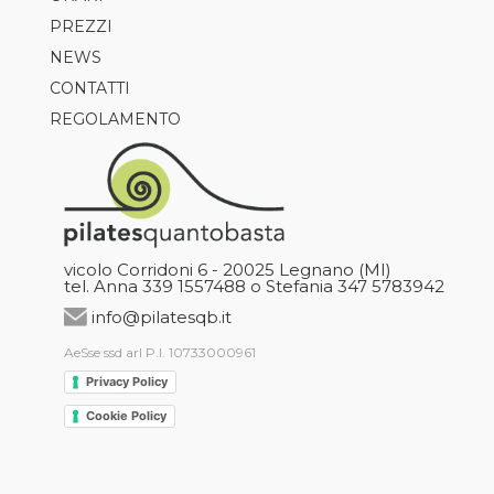
PREZZI
AXIS
NEWS
TRX
CONTATTI
CLASS5
REGOLAMENTO
GAP
REFORMER CLASS
CARDIO
GARUDA
NORDIC WALKING
vicolo Corridoni 6 - 20025 Legnano (MI)
tel. Anna 339 1557488 o Stefania 347 5783942
info@pilatesqb.it
AeSse ssd arl P.I. 10733000961
Privacy Policy
Cookie Policy