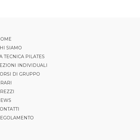
HOME
HI SIAMO
A TECNICA PILATES
EZIONI INDIVIDUALI
ORSI DI GRUPPO
RARI
PILATES
REZZI
AXIS
NEWS
TRX
ONTATTI
CLASS5
EGOLAMENTO
GAP
REFORMER CLASS
CARDIO