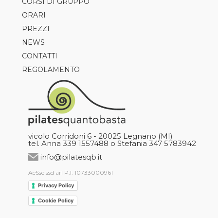
CORSI DI GRUPPO
ORARI
PILATES
PREZZI
AXIS
NEWS
TRX
CONTATTI
CLASS5
REGOLAMENTO
GAP
REFORMER CLASS
CARDIO
GARUDA
NORDIC WALKING
vicolo Corridoni 6 - 20025 Legnano (MI)
tel. Anna 339 1557488 o Stefania 347 5783942
info@pilatesqb.it
AeSse ssd arl P.I. 10733000961
Privacy Policy
Cookie Policy